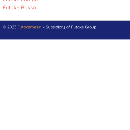
Futake Bakso
© 2023
Futakemesin
– Subsidiary of Futake Group