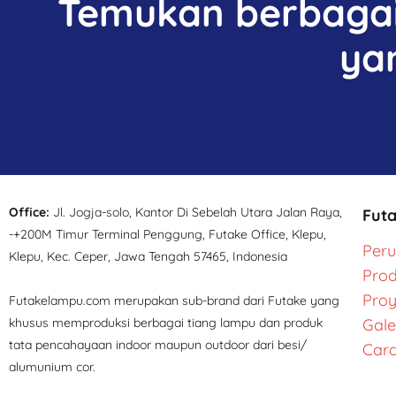
Temukan berbagai 
ya
Office:
Jl. Jogja-solo, Kantor Di Sebelah Utara Jalan Raya,
Fut
-+200M Timur Terminal Penggung, Futake Office, Klepu,
Per
Klepu, Kec. Ceper, Jawa Tengah 57465, Indonesia
Pro
Pro
Futakelampu.com merupakan sub-brand dari Futake yang
khusus memproduksi berbagai tiang lampu dan produk
Gale
tata pencahayaan indoor maupun outdoor dari besi/
Cara
alumunium cor.