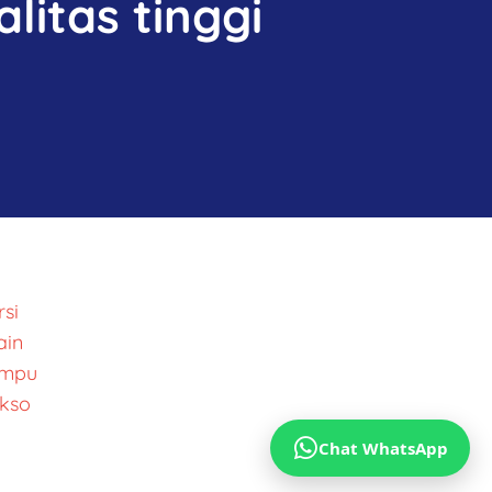
litas tinggi
si
ain
ampu
kso
Chat WhatsApp