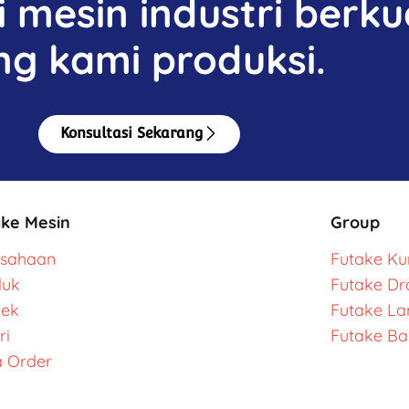
mesin industri berkua
ng kami produksi.
Konsultasi Sekarang
ake Mesin
Group
usahaan
Futake Kur
duk
Futake Dr
yek
Futake L
ri
Futake Ba
 Order