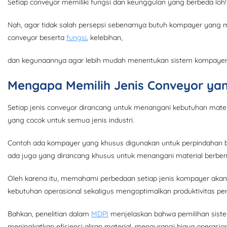
Setiap conveyor memiliki fungsi dan keunggulan yang berbeda loh!
Nah, agar tidak salah persepsi sebenarnya butuh kompayer yang ma
conveyor beserta
fungsi
, kelebihan,
dan kegunaannya agar lebih mudah menentukan sistem kompayer ya
Mengapa Memilih Jenis Conveyor yan
Setiap jenis conveyor dirancang untuk menangani kebutuhan materi
yang cocok untuk semua jenis industri.
Contoh ada kompayer yang khusus digunakan untuk perpindahan bar
ada juga yang dirancang khusus untuk menangani material berben
Oleh karena itu, memahami perbedaan setiap jenis kompayer ak
kebutuhan operasional sekaligus mengoptimalkan produktivitas p
Bahkan, penelitian dalam
MDPI
menjelaskan bahwa pemilihan siste
meningkatkan efisiensi aliran material, mengurangi biaya operasi