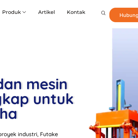
Produk
Artikel
Kontak
Hubung
dan mesin
gkap untuk
aha
royek industri, Futake