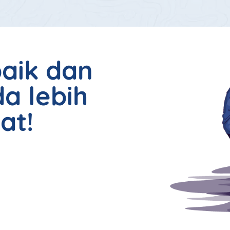
baik dan
a lebih
at!