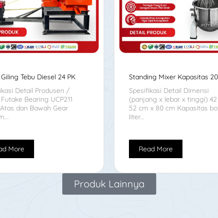
Giling Tebu Diesel 24 PK
Standing Mixer Kapasitas 20 
ikasi Detail Produsen /
Spesifikasi Detail Dimensi
 Futake Bearing UCP211
(panjang x lebar x tinggi) 4
r Atas dan Bawah Gear
52 cm x 80 cm Kapasitas bo
...
liter...
ad More
Read More
Produk Lainnya