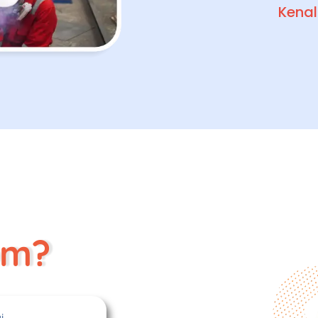
Kenal
om?
i.