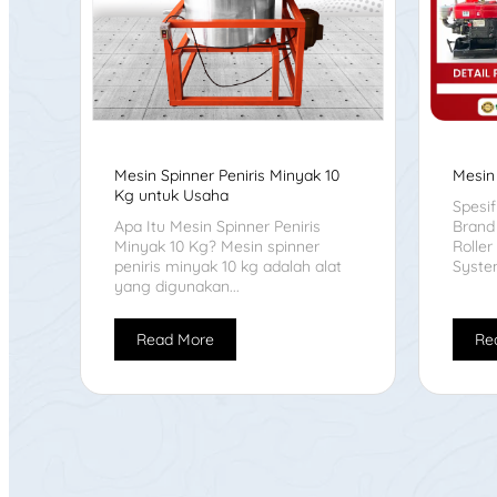
Mesin Spinner Peniris Minyak 10
Mesin 
Kg untuk Usaha
Spesif
Apa Itu Mesin Spinner Peniris
Brand
Minyak 10 Kg? Mesin spinner
Rolle
peniris minyak 10 kg adalah alat
System
yang digunakan...
Read More
Re