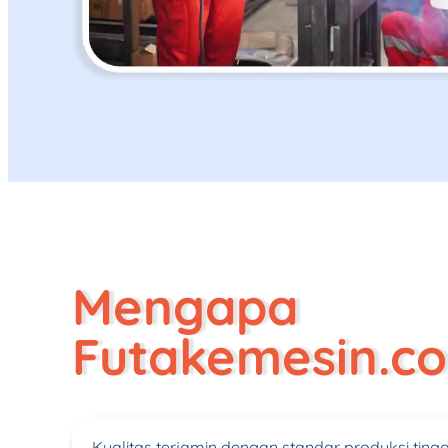
Mengapa
Futakemesin.c
Kualitas terjamin dengan standar produksi tingg