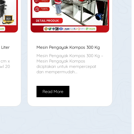
Liter
Mesin Pengayak Kompos 300 Kg
Mesin Pengayak Kompos 300 Kg –
2 cm x
Mesin Pengayak Kompos
wl 20
diciptakan untuk mempercepat
dan mempermudah...
Read More