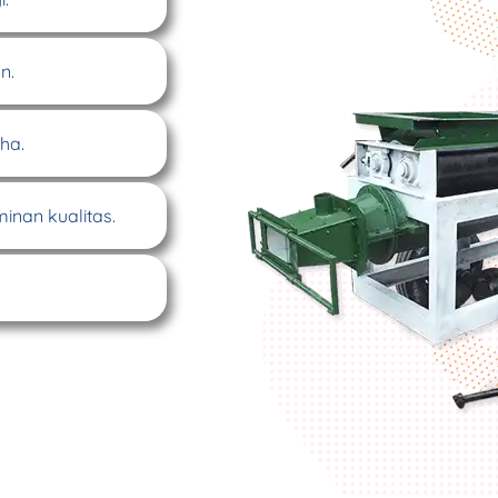
n.
ha.
minan kualitas.