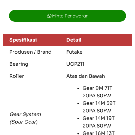
Minta Penawaran
Spesifikasi
Detail
Produsen / Brand
Futake
Bearing
UCP211
Roller
Atas dan Bawah
Gear 9M 71T
20PA 80FW
Gear 14M 59T
20PA 80FW
Gear System
Gear 14M 19T
(Spur Gear
)
20PA 80FW
Gear 16M 13T