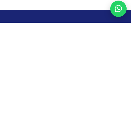
Temukan berbagai mesin
industri berkualitas tinggi
yang kami produksi.
Konsultasi Sekarang
Office:
Jl. Jogja-solo, Kantor Di Sebelah Utara Jalan Raya, -
+200M Timur Terminal Penggung, Futake Office, Klepu, Klepu, Kec.
Ceper, Jawa Tengah 57465, Indonesia