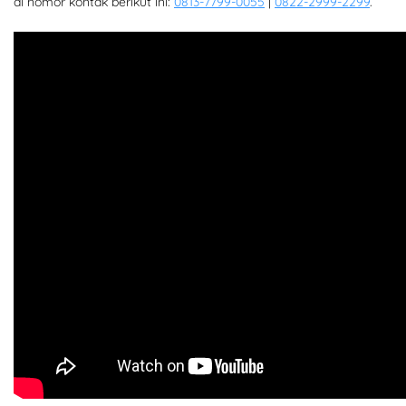
di nomor kontak berikut ini:
0813-7799-0055
|
0822-2999-2299
.