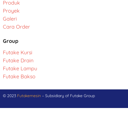
Produk
Proyek
Galeri
Cara Order
Group
Futake Kursi
Futake Drain
Futake Lampu
Futake Bakso
© 2023
Futakemesin
– Subsidiary of Futake Group