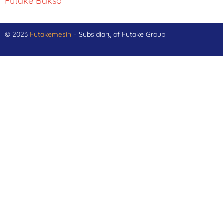
Futake Bakso
© 2023
Futakemesin
– Subsidiary of Futake Group