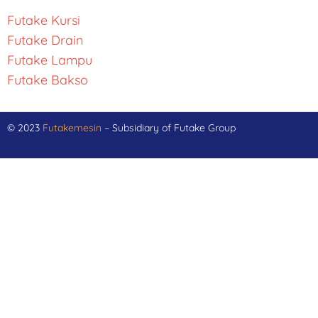
Futake Kursi
Futake Drain
Futake Lampu
Futake Bakso
© 2023
Futakemesin
– Subsidiary of Futake Group