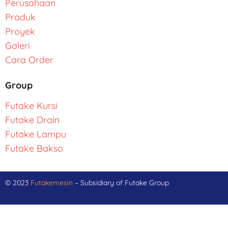
Perusahaan
Produk
Proyek
Galeri
Cara Order
Group
Futake Kursi
Futake Drain
Futake Lampu
Futake Bakso
© 2023
Futakemesin
– Subsidiary of Futake Group