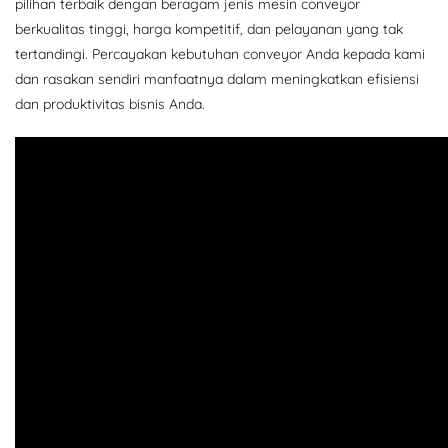
pilihan terbaik dengan beragam jenis mesin conveyor
berkualitas tinggi, harga kompetitif, dan pelayanan yang tak
tertandingi. Percayakan kebutuhan conveyor Anda kepada kami
dan rasakan sendiri manfaatnya dalam meningkatkan efisiensi
dan produktivitas bisnis Anda.