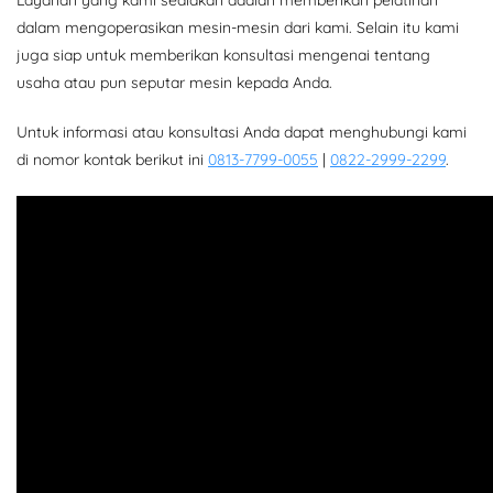
dalam mengoperasikan mesin-mesin dari kami. Selain itu kami
juga siap untuk memberikan konsultasi mengenai tentang
usaha atau pun seputar mesin kepada Anda.
Untuk informasi atau konsultasi Anda dapat menghubungi kami
di nomor kontak berikut ini
0813-7799-0055
|
0822-2999-2299
.