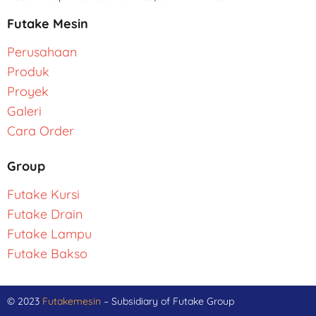
Futake Mesin
Perusahaan
Produk
Proyek
Galeri
Cara Order
Group
Futake Kursi
Futake Drain
Futake Lampu
Futake Bakso
© 2023
Futakemesin
– Subsidiary of Futake Group