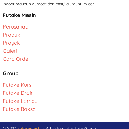
indoor maupun outdoor dari besi/ alumunium cor.
Futake Mesin
Perusahaan
Produk
Proyek
Galeri
Cara Order
Group
Futake Kursi
Futake Drain
Futake Lampu
Futake Bakso
© 2023
Futakemesin
– Subsidiary of Futake Group