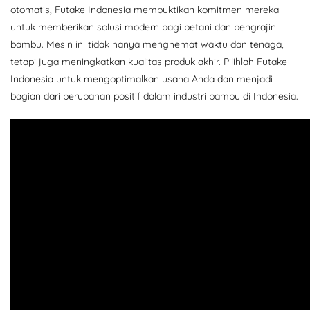
otomatis, Futake Indonesia membuktikan komitmen mereka
untuk memberikan solusi modern bagi petani dan pengrajin
bambu. Mesin ini tidak hanya menghemat waktu dan tenaga,
tetapi juga meningkatkan kualitas produk akhir. Pilihlah Futake
Indonesia untuk mengoptimalkan usaha Anda dan menjadi
bagian dari perubahan positif dalam industri bambu di Indonesia.