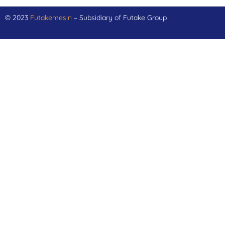
© 2023
Futakemesin
– Subsidiary of Futake Group