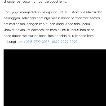
chopper pencacah rumput berbagai jenis.
Kami juga menyediakan pelayanan untuk custom spesifikasi dari
pelanggan, sehingga nantinya mesin dapat bermanfaat secara
optimal sesuai dengan kebutuhan anda. Anda tidak perlu
khawatir akan ketidakcocokan mesin untuk kebutuhan anda,
anda dapat melakukan konsultasi terlebih dulu kepada kami,
hubungi kami:
0813-7799-0055
|
0822-2999-2299
.