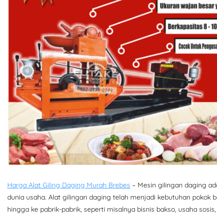
Harga Alat Giling Daging Murah Brebes
– Mesin gilingan daging ad
dunia usaha. Alat gilingan daging telah menjadi kebutuhan pokok 
hingga ke pabrik-pabrik, seperti misalnya bisnis bakso, usaha sosis,