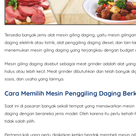
Tersedia banyak jenis alat mesin giling daging, yaitu mesin giling
daging elektrik atau listrik, alat penggiling daging diesel, dan lai
menemukan mesin giling daging yang terjangkau dengan budget da
Mesin giling daging disebut sebagai meat grinder adalah alat yan
halus atau lebih kecil. Meat grinder dibutuhkan dan telah banyak
sosis, dan usaha yang lainnya.
Cara Memilih Mesin Penggiling Daging Berk
Saat ini di pasaran banyak sekali tempat yang menawarkan mesin g
daging dengan beraneka jenis model. Oleh karena itu perlu keha
tidak salah pilih.
Pertama kali yang perlu dipikirkan ketika hendak membeli mesin gi