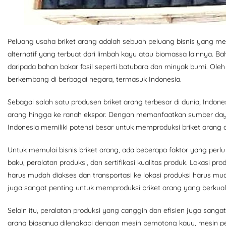
Peluang usaha briket arang adalah sebuah peluang bisnis yang men
alternatif yang terbuat dari limbah kayu atau biomassa lainnya. Bah
daripada bahan bakar fosil seperti batubara dan minyak bumi. Oleh
berkembang di berbagai negara, termasuk Indonesia.
Sebagai salah satu produsen briket arang terbesar di dunia, Indo
arang hingga ke ranah ekspor. Dengan memanfaatkan sumber daya
Indonesia memiliki potensi besar untuk memproduksi briket arang 
Untuk memulai bisnis briket arang, ada beberapa faktor yang perlu
baku, peralatan produksi, dan sertifikasi kualitas produk. Lokasi 
harus mudah diakses dan transportasi ke lokasi produksi harus mu
juga sangat penting untuk memproduksi briket arang yang berkuali
Selain itu, peralatan produksi yang canggih dan efisien juga sang
arang biasanya dilengkapi dengan mesin pemotong kayu, mesin pen