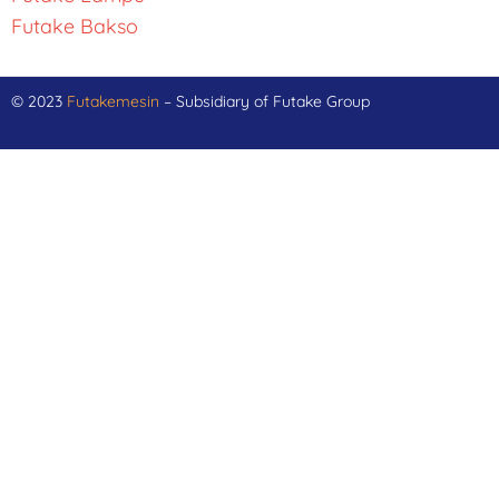
Futake Bakso
© 2023
Futakemesin
– Subsidiary of Futake Group