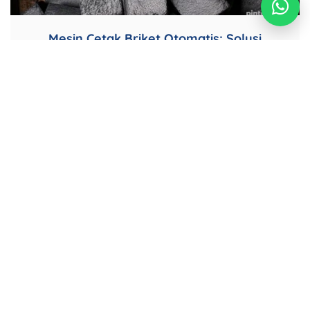
Mesin Cetak Briket Otomatis: Solusi
Produksi Briket Lebih Cepat, Padat, dan
Efisien
Temukan berbagai mesin
industri berkualitas tinggi
yang kami produksi.
Konsultasi Sekarang