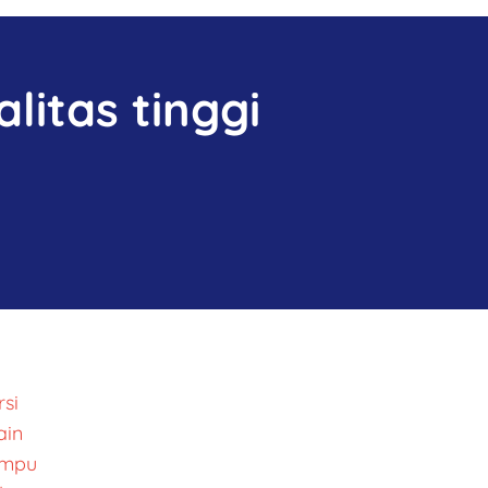
litas tinggi
si
ain
ampu