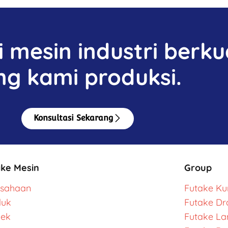
mesin industri berkua
ng kami produksi.
Konsultasi Sekarang
ake Mesin
Group
usahaan
Futake Kur
duk
Futake Dr
yek
Futake L