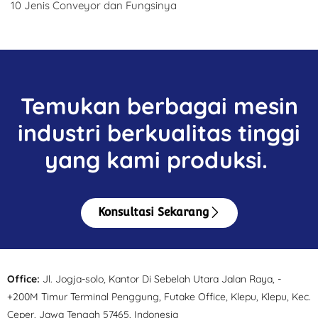
10 Jenis Conveyor dan Fungsinya
Temukan berbagai mesin
industri berkualitas tinggi
yang kami produksi.
Konsultasi Sekarang
Office:
Jl. Jogja-solo, Kantor Di Sebelah Utara Jalan Raya, -
+200M Timur Terminal Penggung, Futake Office, Klepu, Klepu, Kec.
Ceper, Jawa Tengah 57465, Indonesia