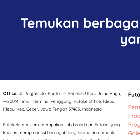
Temukan berbagai 
ya
Office:
Jl. Jogja-solo, Kantor Di Sebelah Utara Jalan Raya,
Fut
-+200M Timur Terminal Penggung, Futake Office, Klepu,
Per
Klepu, Kec. Ceper, Jawa Tengah 57465, Indonesia
Pro
Pro
Futakelampu.com merupakan sub-brand dari Futake yang
khusus memproduksi berbagai tiang lampu dan produk
Gale