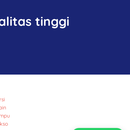
litas tinggi
si
ain
ampu
kso