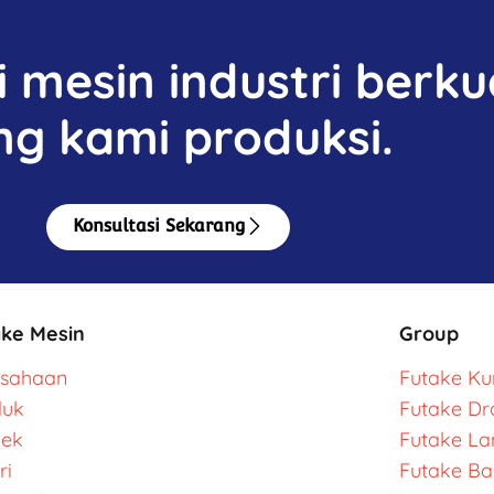
mesin industri berkua
ng kami produksi.
Konsultasi Sekarang
ake Mesin
Group
usahaan
Futake Kur
duk
Futake Dr
yek
Futake L
ri
Futake Ba