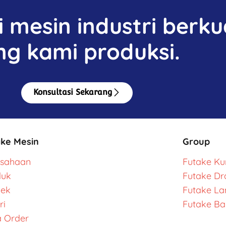
mesin industri berkua
ng kami produksi.
Konsultasi Sekarang
ake Mesin
Group
usahaan
Futake Kur
duk
Futake Dr
yek
Futake L
ri
Futake Ba
 Order