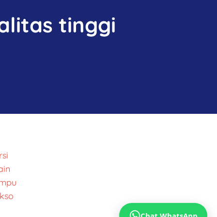
litas tinggi
si
ain
ampu
kso
Chat WhatsApp