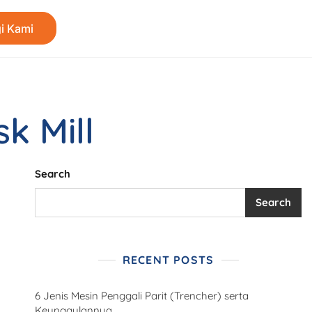
i Kami
k Mill
Search
Search
RECENT POSTS
6 Jenis Mesin Penggali Parit (Trencher) serta
Keunggulannya