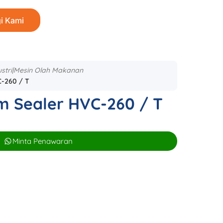
i Kami
ustri|Mesin Olah Makanan
-260 / T
m Sealer HVC-260 / T
Minta Penawaran