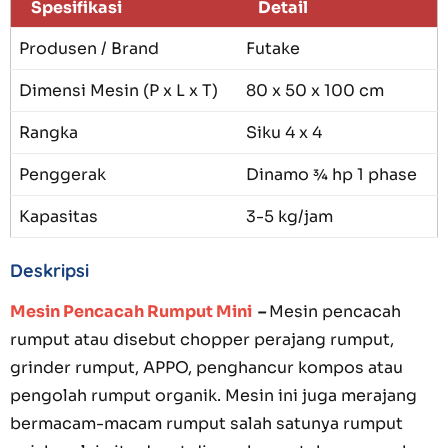
Spesifikasi
Detail
Produsen / Brand
Futake
Dimensi Mesin (P x L x T)
80 x 50 x 100 cm
Rangka
Siku 4 x 4
Penggerak
Dinamo ¾ hp 1 phase
Kapasitas
3-5 kg/jam
Deskripsi
Mesin Pencacah Rumput Mini
–
Mesin pencacah
rumput atau disebut chopper perajang rumput,
grinder rumput, APPO, penghancur kompos atau
pengolah rumput organik. Mesin ini juga merajang
bermacam-macam rumput salah satunya rumput