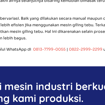
u yakni airnya selanjutnya disaring kemudian dimasak t
n bervariasi. Baik yang dilakukan secara manual maupu
ebih efisien jika menggunakan mesin giling tebu. Terkai
n mesin giling tebu. Hal ini dikarenakan selain pros
n lebih bagus.
lalui WhatsApp di
0813-7799-0055
|
0822-2999-2299
u
mesin industri berkua
ng kami produksi.