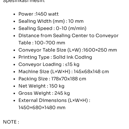
Spesifikasi mesin:
Power :1450 watt
Sealing Width (mm) : 10 mm
Sealing Speed : 0-10 (m/min)
Distance from Sealing Center to Conveyor
Table : 100-700 mm
Conveyor Table Size (L×W) :1600×250 mm
Printing Type : Solid Ink Coding
Conveyor Loading : ≤15 kg
Machine Size (L×W×H) : 145x68x148 cm
Packing Size : 178x70x188 cm
Net Weight : 150 kg
Gross Weight : 245 kg
External Dimensions (L×W×H) :
1450×680×1480 mm
NOTE :