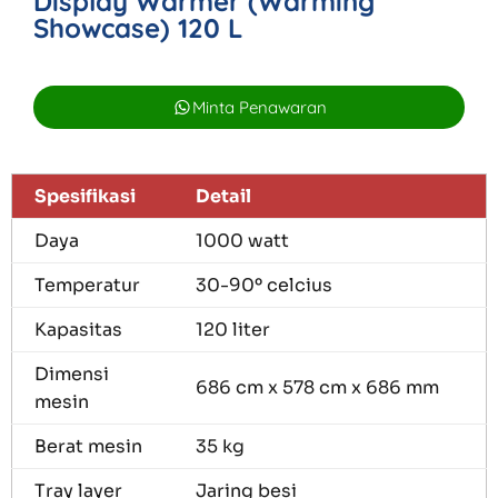
Display Warmer (Warming
Showcase) 120 L
Minta Penawaran
Spesifikasi
Detail
Daya
1000 watt
Temperatur
30-90º celcius
Kapasitas
120 liter
Dimensi
686 cm x 578 cm x 686 mm
mesin
Berat mesin
35 kg
Tray layer
Jaring besi