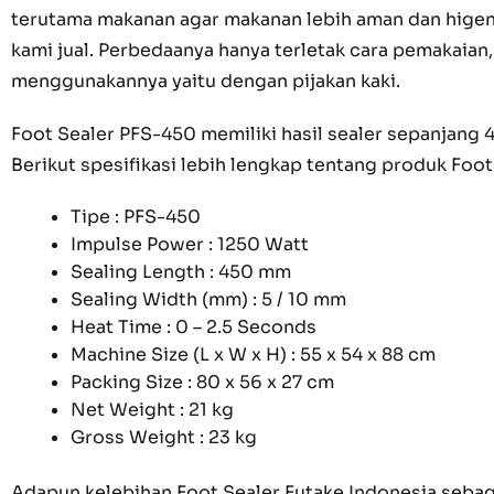
terutama makanan agar makanan lebih aman dan higeni
kami jual. Perbedaanya hanya terletak cara pemakaia
menggunakannya yaitu dengan pijakan kaki.
Foot Sealer PFS-450 memiliki hasil sealer sepanjang 
Berikut spesifikasi lebih lengkap tentang produk Foot
Tipe : PFS-450
Impulse Power : 1250 Watt
Sealing Length : 450 mm
Sealing Width (mm) : 5 / 10 mm
Heat Time : 0 – 2.5 Seconds
Machine Size (L x W x H) : 55 x 54 x 88 cm
Packing Size : 80 x 56 x 27 cm
Net Weight : 21 kg
Gross Weight : 23 kg
Adapun kelebihan Foot Sealer Futake Indonesia sebaga