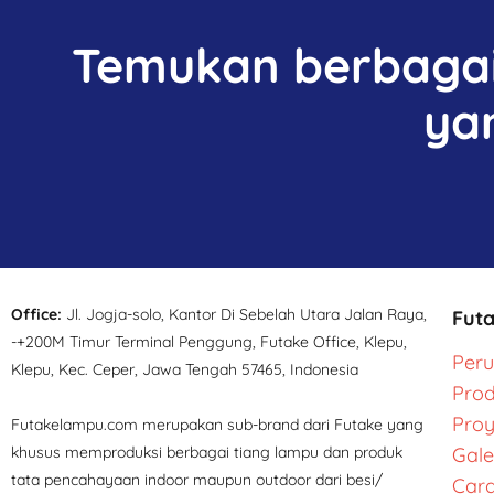
Temukan berbagai 
ya
Office:
Jl. Jogja-solo, Kantor Di Sebelah Utara Jalan Raya,
Fut
-+200M Timur Terminal Penggung, Futake Office, Klepu,
Per
Klepu, Kec. Ceper, Jawa Tengah 57465, Indonesia
Pro
Pro
Futakelampu.com merupakan sub-brand dari Futake yang
khusus memproduksi berbagai tiang lampu dan produk
Gale
tata pencahayaan indoor maupun outdoor dari besi/
Cara