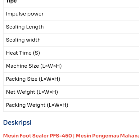
Tipe
Impulse power
Sealing Length
Sealing width
Heat Time (S)
Machine Size (L×W×H)
Packing Size (L×W×H)
Net Weight (L×W×H)
Packing Weight (L×W×H)
Deskripsi
Mesin Foot Sealer PFS-450 | Mesin Pengemas Makan