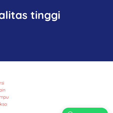
litas tinggi
si
ain
ampu
kso