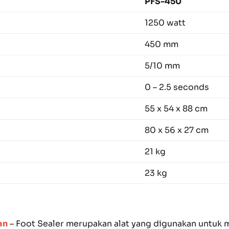
PFS-450
1250 watt
450 mm
5/10 mm
0 – 2.5 seconds
55 x 54 x 88 cm
80 x 56 x 27 cm
21 kg
23 kg
an
– Foot Sealer merupakan alat yang digunakan untuk