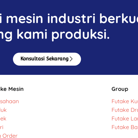
mesin industri berkua
ng kami produksi.
Konsultasi Sekarang
ake Mesin
Group
usahaan
Futake Kur
duk
Futake Dr
yek
Futake L
ri
Futake Ba
 Order