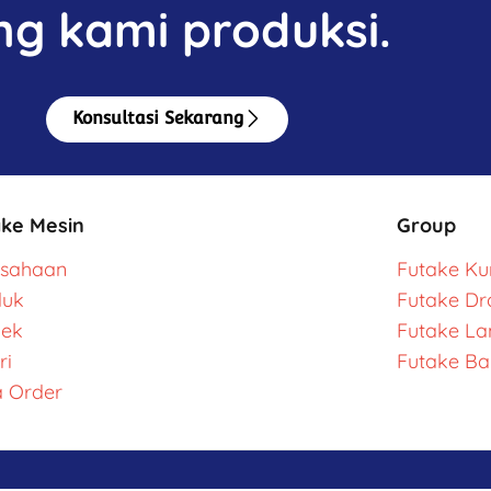
ng kami produksi.
Konsultasi Sekarang
ake Mesin
Group
usahaan
Futake Kur
duk
Futake Dr
yek
Futake L
ri
Futake Ba
 Order