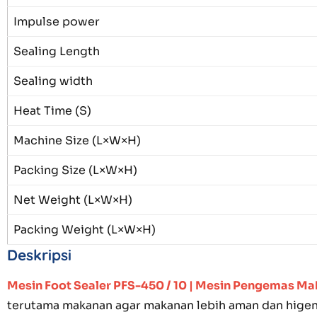
Impulse power
Sealing Length
Sealing width
Heat Time (S)
Machine Size (L×W×H)
Packing Size (L×W×H)
Net Weight (L×W×H)
Packing Weight (L×W×H)
Deskripsi
Mesin Foot Sealer PFS-450 / 10 | Mesin Pengemas M
terutama makanan agar makanan lebih aman dan higeni