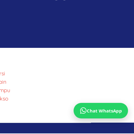
si
ain
ampu
kso
Chat WhatsApp