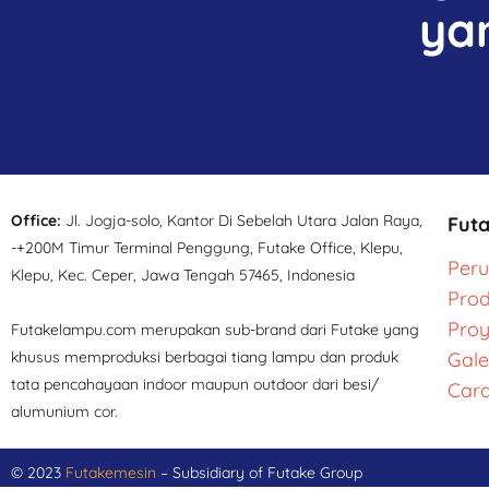
ya
Office:
Jl. Jogja-solo, Kantor Di Sebelah Utara Jalan Raya,
Fut
-+200M Timur Terminal Penggung, Futake Office, Klepu,
Per
Klepu, Kec. Ceper, Jawa Tengah 57465, Indonesia
Pro
Pro
Futakelampu.com merupakan sub-brand dari Futake yang
khusus memproduksi berbagai tiang lampu dan produk
Gale
tata pencahayaan indoor maupun outdoor dari besi/
Cara
alumunium cor.
© 2023
Futakemesin
– Subsidiary of Futake Group