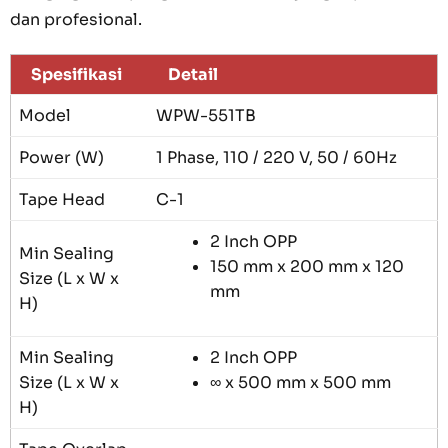
dan profesional.
Spesifikasi
Detail
Model
WPW-551TB
Power (W)
1 Phase, 110 / 220 V, 50 / 60Hz
Tape Head
C-1
2 Inch OPP
Min Sealing
150 mm x 200 mm x 120
Size (L x W x
mm
H)
Min Sealing
2 Inch OPP
Size (L x W x
∞ x 500 mm x 500 mm
H)