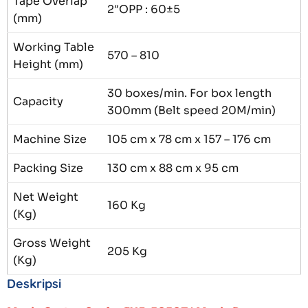
Tape Overlap
2″OPP : 60±5
(mm)
Working Table
570 – 810
Height (mm)
30 boxes/min. For box length
Capacity
300mm (Belt speed 20M/min)
Machine Size
105 cm x 78 cm x 157 – 176 cm
Packing Size
130 cm x 88 cm x 95 cm
Net Weight
160 Kg
(Kg)
Gross Weight
205 Kg
(Kg)
Deskripsi