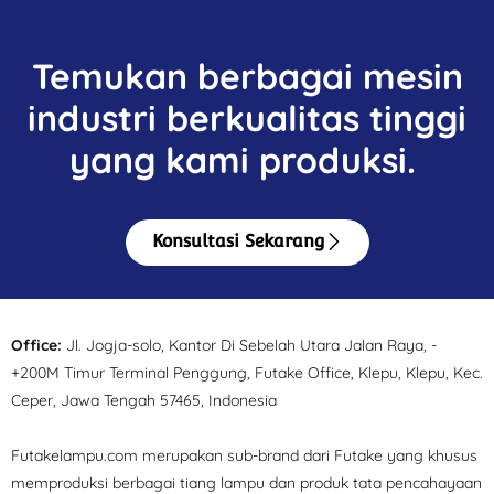
Temukan berbagai mesin
industri berkualitas tinggi
yang kami produksi.
Konsultasi Sekarang
Office:
Jl. Jogja-solo, Kantor Di Sebelah Utara Jalan Raya, -
+200M Timur Terminal Penggung, Futake Office, Klepu, Klepu, Kec.
Ceper, Jawa Tengah 57465, Indonesia
Futakelampu.com merupakan sub-brand dari Futake yang khusus
memproduksi berbagai tiang lampu dan produk tata pencahayaan