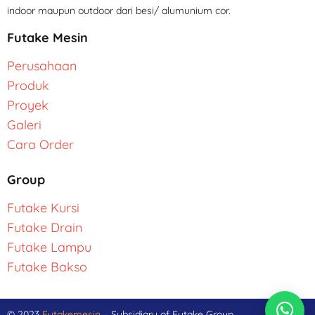
indoor maupun outdoor dari besi/ alumunium cor.
Futake Mesin
Perusahaan
Produk
Proyek
Galeri
Cara Order
Group
Futake Kursi
Futake Drain
Futake Lampu
Futake Bakso
© 2023
Futakemesin
– Subsidiary of Futake Group